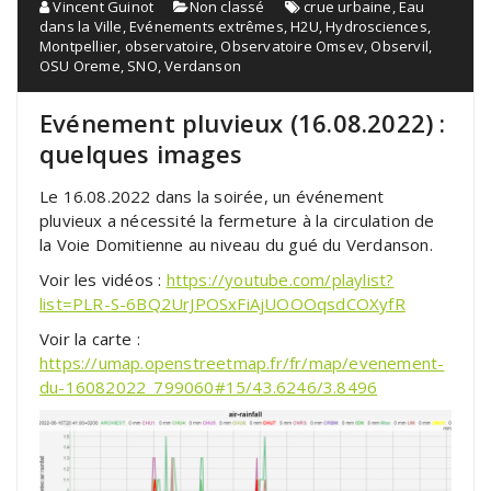
Vincent Guinot
Non classé
crue urbaine
,
Eau
dans la Ville
,
Evénements extrêmes
,
H2U
,
Hydrosciences
,
Montpellier
,
observatoire
,
Observatoire Omsev
,
Observil
,
OSU Oreme
,
SNO
,
Verdanson
Evénement pluvieux (16.08.2022) :
quelques images
Le 16.08.2022 dans la soirée, un événement
pluvieux a nécessité la fermeture à la circulation de
la Voie Domitienne au niveau du gué du Verdanson.
Voir les vidéos :
https://youtube.com/playlist?
list=PLR-S-6BQ2UrJPOSxFiAjUOOOqsdCOXyfR
Voir la carte :
https://umap.openstreetmap.fr/fr/map/evenement-
du-16082022_799060#15/43.6246/3.8496